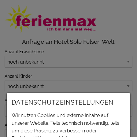
Anfrage an Hotel Sole Felsen Welt
Anzahl Erwachsene
Anzahl Kinder
Anreise am
DATENSCHUTZEINSTELLUNGEN
Wir nutzen Cookies und externe Inhalte auf
unserer Website. Teils technisch notwendig, teils
Abreise am
um diese Präsenz zu verbessern oder