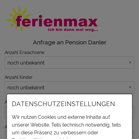
Anfrage an Pension Danler
Anzahl Erwachsene
Anzahl Kinder
Anreise am
DATENSCHUTZEINSTELLUNGEN
Wir nutzen Cookies und externe Inhalte auf
unserer Website. Teils technisch notwendig, teils
Abreise am
um diese Präsenz zu verbessern oder