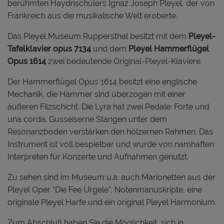
berühmten Haydnschülers Ignaz Joseph Pleyel, der von
Frankreich aus die musikalische Welt eroberte.
Das Pleyel Museum Ruppersthal besitzt mit dem
Pleyel-
Tafelklavier opus 7134
und dem
Pleyel Hammerflügel
Opus 1614
zwei bedeutende Original-Pleyel-Klaviere.
Der Hammerflügel Opus 1614 besitzt eine englische
Mechanik, die Hämmer sind überzogen mit einer
äußeren Filzschicht. Die Lyra hat zwei Pedale: Forte und
una corda. Gusseiserne Stangen unter dem
Resonanzboden verstärken den hölzernen Rahmen. Das
Instrument ist voll bespielbar und wurde von namhaften
Interpreten für Konzerte und Aufnahmen genutzt.
Zu sehen sind im Museum u.a. auch Marionetten aus der
Pleyel Oper "Die Fee Urgele", Notenmanuskripte, eine
originale Pleyel Harfe und ein original Pleyel Harmonium.
Zum Abschluß haben Sie die Möglichkeit, sich in