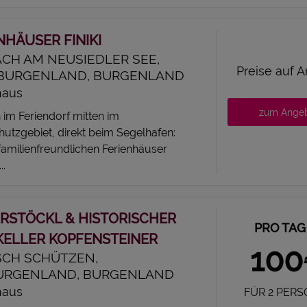
NHÄUSER FINIKI
CH AM NEUSIEDLER SEE,
Preise auf 
BURGENLAND, BURGENLAND
haus
zum Ange
im Feriendorf mitten im
utzgebiet, direkt beim Segelhafen:
familienfreundlichen Ferienhäuser
..
RSTÖCKL & HISTORISCHER
PRO TAG
ELLER KOPFENSTEINER
10
CH SCHÜTZEN,
URGENLAND, BURGENLAND
haus
FÜR 2 PER