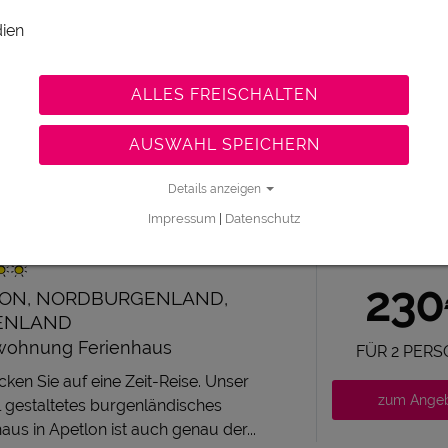
PRO NACH
STEZIMMER
ien
58
STADT, NORDBURGENLAND,
ENLAND
ALLES FREISCHALTEN
PRO PER
am Winzerhof: Das Burgenland ist immer
se wert! Neben den kulturellen,
AUSWAHL SPEICHERN
zum Ange
hen und kulinarischen Highlights...
Details anzeigen
Impressum
|
Datenschutz
NHAUS AUSZEIT
PRO TAG
23
ON, NORDBURGENLAND,
ENLAND
wohnung Ferienhaus
FÜR 2 PER
cken Sie auf eine Zeit-Reise. Unser
zum Ange
l gestaltetes burgenländisches
us in Apetlon ist auch genau der...