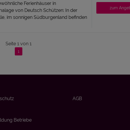
wöhnliche Ferienhäuser in
zum Ange
alage von Deutsch Schützen: In der
lle, im sonnigen Südburgenland befinden
Seite
1
von
1
1
schutz
AGB
dung Betriebe