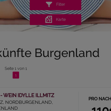
Filter
Karte
künfte Burgenland
Seite
1
von
1
1
 - WEIN IDYLLE ILLMITZ
PRO NACH
TZ, NORDBURGENLAND,
11
ENLAND