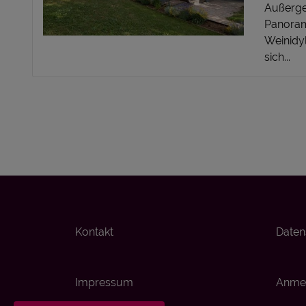
Außerge
Panoram
Weinidy
sich...
Kontakt
Daten
Impressum
Anmel