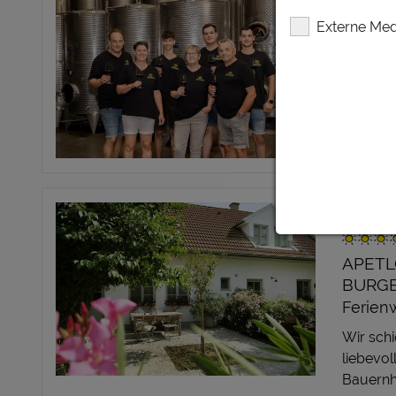
& GÄ
Externe Med
EISEN
BURG
Urlaub 
eine Rei
sportlic
FERIE
APETL
BURG
Ferien
Wir schi
liebevol
Bauernha