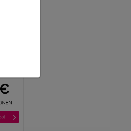
T AB
€
SON
bot
 AB
0€
SONEN
bot