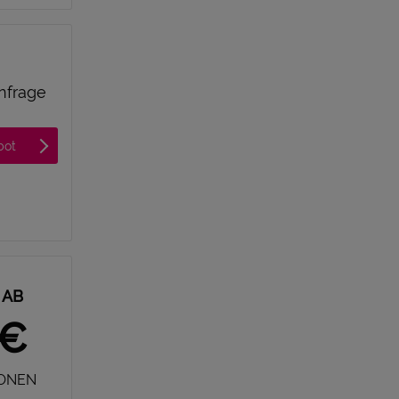
Anfrage
bot
 AB
0€
SONEN