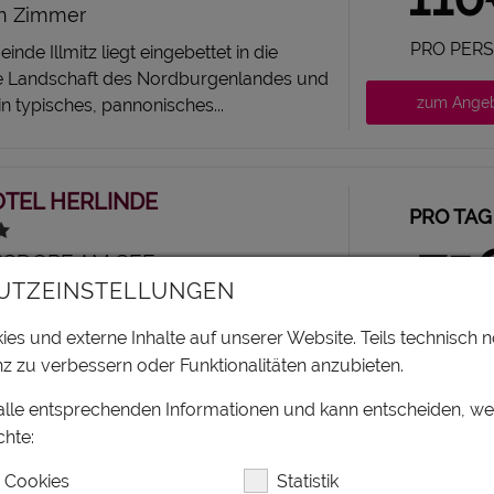
n Zimmer
PRO PER
inde Illmitz liegt eingebettet in die
he Landschaft des Nordburgenlandes und
zum Ange
ein typisches, pannonisches...
TEL HERLINDE
PRO TAG
75
SDORF AM SEE,
BURGENLAND, BURGENLAND
UTZEINSTELLUNGEN
PRO PER
es und externe Inhalte auf unserer Website. Teils technisch n
lie Lentsch begrüßt Sie herzlich in
z zu verbessern oder Funktionalitäten anzubieten.
zum Ange
orf am Neusiedlersee! Bei uns finden Sie
 Urlaubsanforderungen die...
 alle entsprechenden Informationen und kann entscheiden, w
hte:
 Cookies
Statistik
UT LICHTSCHEIDL - HEURIGER