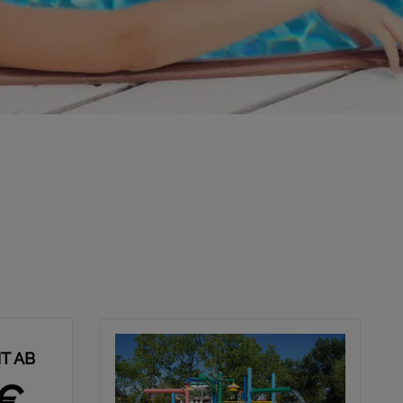
T AB
0€