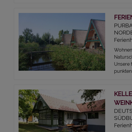
FERIE
PURBA
NORD
Ferien
Wohnen 
Natursch
Unsere 
punkten.
KELLE
WEINK
DEUTS
SÜDB
Ferien