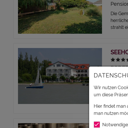
Pensio
Die Geme
herrlic
strahlt 
SEEHO
PODER
NORD
DATENSCH
Hotel
Wir nutzen Cooki
Die Fami
um diese Präsen
Podersd
für alle
Hier findet man
man nutzen möc
Notwendige
WEING