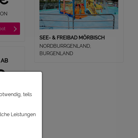
SON
bot
SEE- & FREIBAD MÖRBISCH
NORDBURRGENLAND,
BURGENLAND
 AB
€
SON
otwendig, teils
bot
elche Leistungen