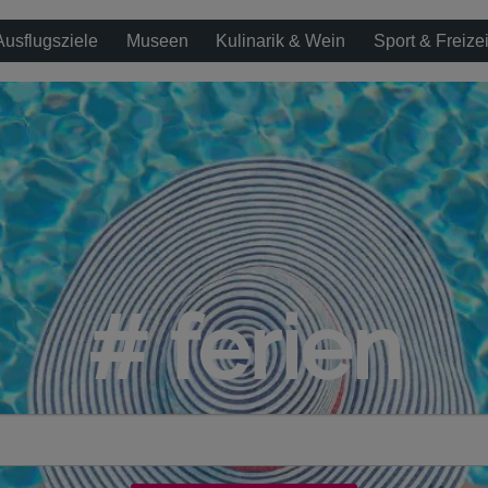
Ausflugsziele
Museen
Kulinarik & Wein
Sport & Freizei
# ferien