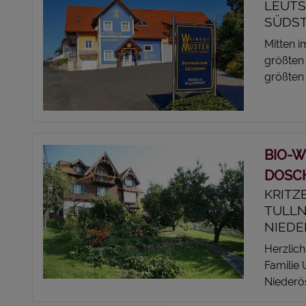
LEUTS
ÜDSTE
Mitten 
größten 
größten
BIO-W
DOSC
KRITZ
TULL
NIEDE
Herzlic
Familie 
Niederös