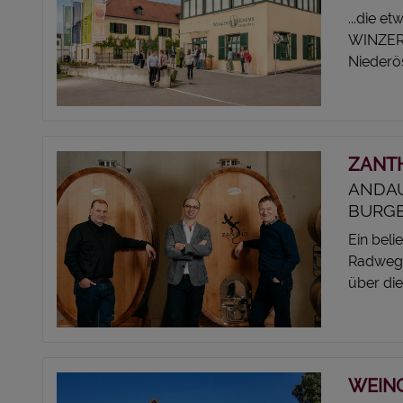
...die e
WINZER 
Niederös
ZANT
ANDA
BURG
Ein beli
Radweg 
über die
WEIN