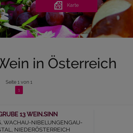
Karte
Wein in Österreich
Seite
1
von
1
1
RUBE 13 WEIN.SINN
, WACHAU-NIBELUNGENGAU-
TAL, NIEDERÖSTERREICH