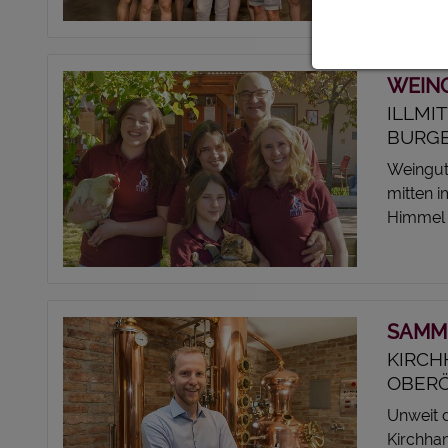
sportlic
WEING
ILLMI
BURG
Weingut
mitten 
Himmel -
SAMM
KIRCH
OBERÖ
Unweit 
Kirchha