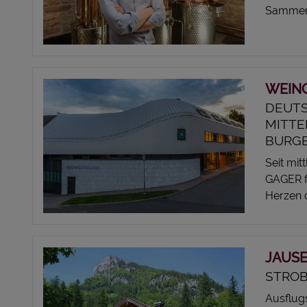
Sammerho
WEIN
DEUTS
MITTE
BURG
Seit mit
GAGER f
Herzen d
JAUSE
STROB
Ausflug