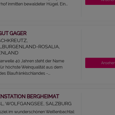
f inmitten bewaldeter Hügel. Ein...
GUT GAGER
CHKREUTZ,
LBURGENLAND-ROSALIA,
ENLAND
tlerweile 40 Jahren steht der Name
Ansehe
ür höchste Weinqualität aus dem
es Blaufränkischlandes -...
NSTATION BERGHEIMAT
L, WOLFGANGSEE, SALZBURG
sziel im wunderschönen Weißenbachtal: