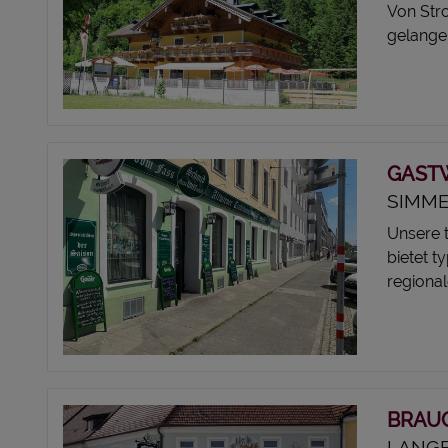
Von Str
gelangen
GAST
SIMMER
Unsere t
bietet t
regional
BRAU
LANGE