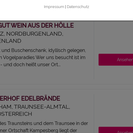
hen und kulinarischen Highlights...
Impressum
|
Datenschutz
UT WEIN AUS DER HÖLLE
TZ, NORDBURGENLAND,
ENLAND
 und Buschenschank, idyllisch gelegen,
im Vogelparadies Wer uns besucht ist im
Ansehe
 und doch heißt unser Ort...
ERHOF EDELBRÄNDE
HAM, TRAUNSEE-ALMTAL,
STERREICH
des Traunsteins und dem Traunsee in der
mer Ortschaft Kampesberg liegt der
Ansehe