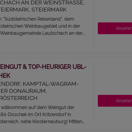
CHACH AN DER WEINSTRASSE, S
IERMARK, STEIERMARK
im "Südsteirischen Rebenland", dem
steirischen Weinbaugebiet und in der
Ansehe
 Weinbaugemeinde Leutschach an der...
EINGUT & TOP-HEURIGER UBL-
HEK
ENDORF, KAMPTAL-WAGRAM-
NER DONAURAUM,
RÖSTERREICH
Ansehe
h willkommen auf dem Weingut der
Ubl-Doschek im Ort Kritzendorf in
terreich, nahe Klosterneuburg! Mitten...