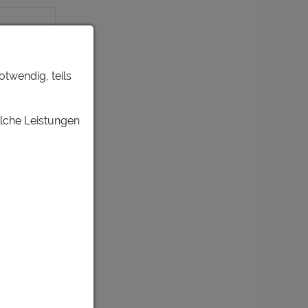
otwendig, teils
n
elche Leistungen
n