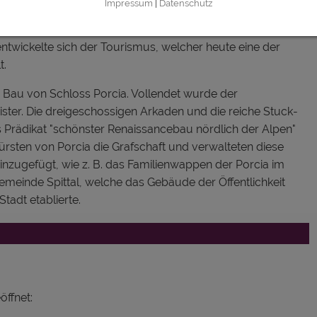
Impressum
|
Datenschutz
s Liesertal, das Mölltal und das Gegendtal zu den
rtschaft beherrschte diese Region durch die
ntwickelte sich der Tourismus, welcher heute eine der
t.
Bau von Schloss Porcia. Vollendet wurde der
ster. Die dreigeschossigen Arkaden und die reiche Stuck-
 Prädikat "schönster Renaissancebau nördlich der Alpen"
Fürsten von Porcia die Grafschaft und verwalteten diese
 hinzugefügt, wie z. B. das Familienwappen der Porcia im
tgemeinde Spittal, welche das Gebäude der Öffentlichkeit
tadt etablierte.
öffnet: