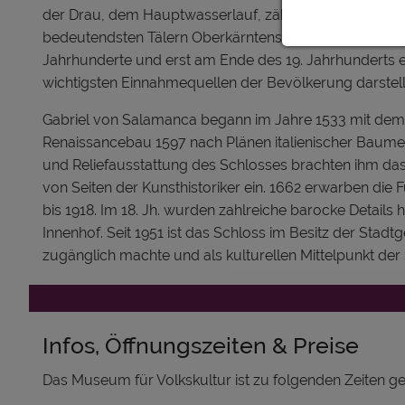
der Drau, dem Hauptwasserlauf, zählen das Gailtal, da
bedeutendsten Tälern Oberkärntens. Land- und Forstwi
Jahrhunderte und erst am Ende des 19. Jahrhunderts e
wichtigsten Einnahmequellen der Bevölkerung darstell
Gabriel von Salamanca begann im Jahre 1533 mit dem 
Renaissancebau 1597 nach Plänen italienischer Baumei
und Reliefausstattung des Schlosses brachten ihm das
von Seiten der Kunsthistoriker ein. 1662 erwarben die 
bis 1918. Im 18. Jh. wurden zahlreiche barocke Details
Innenhof. Seit 1951 ist das Schloss im Besitz der Stad
zugänglich machte und als kulturellen Mittelpunkt der S
Infos, Öffnungszeiten & Preise
Das Museum für Volkskultur ist zu folgenden Zeiten ge