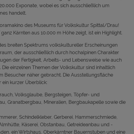
 20.000 Exponate, wobei es sich ausschließlich um
es handelt.
anoramakino des Museums für Volkskultur Spittal/Drau!
ganz Kärnten aus 10.000 m Höhe zeigt, ist ein Highlight.
es breiten Spektrums volkskultureller Erscheinungen
raum, der ausschließlich durch hochalpinen Charakter
eugen der Fertigkeit, Arbeits- und Lebensweise wie auch
ie einzelnen Themen der Volkskultur sind inhaltlich
m Besucher näher gebracht. Die Ausstellungsfläche
 ein kurzer Überblick:
Brauch, Volksglaube, Bergsteigen, Töpfer- und
, Granatbergbau, Mineralien, Bergbaukapelle sowie die
Zimmerer, Schindelkleber, Gerberei, Hammerschmiede,
lmhütte, Käserei, Obstanbau, Getreideanbau und -
laden, ein Wirtshaus, Oberkärntner Bauernstuben und eine