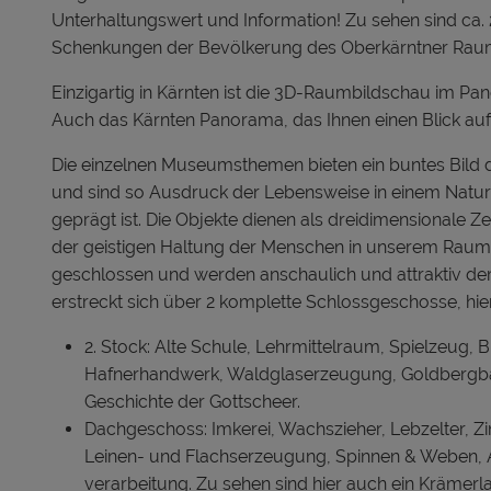
Unterhaltungswert und Information! Zu sehen sind ca.
Schenkungen der Bevölkerung des Oberkärntner Raum
Einzigartig in Kärnten ist die 3D-Raumbildschau im P
Auch das Kärnten Panorama, das Ihnen einen Blick auf 
Die einzelnen Museumsthemen bieten ein buntes Bild d
und sind so Ausdruck der Lebensweise in einem Natur
geprägt ist. Die Objekte dienen als dreidimensionale Z
der geistigen Haltung der Menschen in unserem Raum. D
geschlossen und werden anschaulich und attraktiv de
erstreckt sich über 2 komplette Schlossgeschosse, hier
2. Stock: Alte Schule, Lehrmittelraum, Spielzeug, 
Hafnerhandwerk, Waldglaserzeugung, Goldbergbau
Geschichte der Gottscheer.
Dachgeschoss: Imkerei, Wachszieher, Lebzelter, 
Leinen- und Flachserzeugung, Spinnen & Weben, A
verarbeitung. Zu sehen sind hier auch ein Krämer