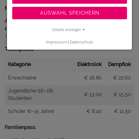
Museum Rhein-Schauen & Rheinbähnle – Preise 2025
AUSWAHL SPEICHERN
Alle Tickets beinhalten Museumseintritt + Fahrt mit
dem Rheinbähnle.
Details anzeigen
Vor Ort nur Barzahlung möglich.
Impressum
|
Datenschutz
Ticketpreise
Kategorie
Elektrolok
Dampflok
Erwachsene
€ 16,80
€ 22,60
Jugendliche (16–18),
€ 13,00
€ 15,50
Studenten
Schüler (6–15 Jahre)
€ 8,40
€ 11,50
Familienpass: