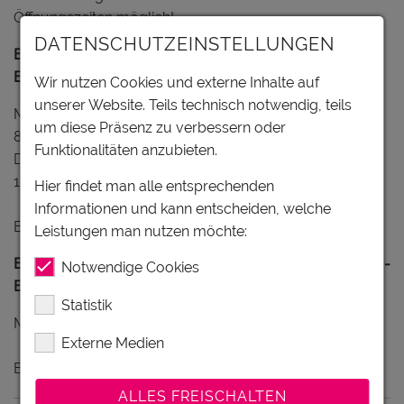
Öffnungszeiten möglich!
DATENSCHUTZEINSTELLUNGEN
Büroöffnungszeiten während der Saison (Anfang Mai -
Ende Oktober):
Wir nutzen Cookies und externe Inhalte auf
unserer Website. Teils technisch notwendig, teils
Montag bis Freitag:
um diese Präsenz zu verbessern oder
8:00 bis 12:00 Uhr
Funktionalitäten anzubieten.
Dienstag bis Donnerstag:
13:00 bis 16:30 Uhr
Hier findet man alle entsprechenden
Informationen und kann entscheiden, welche
Besprechungstermine nach Vereinbarung.
Leistungen man nutzen möchte:
Büroöffnungszeiten ausserhalb der Saison (November -
Notwendige Cookies
Ende April):
Statistik
Montag bis Freitag von 8:00 bis 12:00 Uhr.
Externe Medien
Besprechungstermine nach Vereinbarung.
ALLES FREISCHALTEN