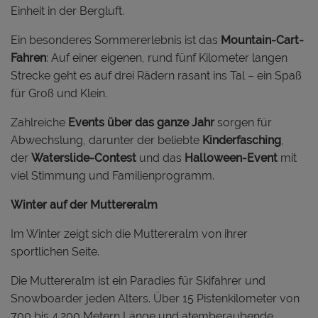
Einheit in der Bergluft.
Ein besonderes Sommererlebnis ist das
Mountain-Cart-
Fahren
: Auf einer eigenen, rund fünf Kilometer langen
Strecke geht es auf drei Rädern rasant ins Tal – ein Spaß
für Groß und Klein.
Zahlreiche
Events über das ganze Jahr
sorgen für
Abwechslung, darunter der beliebte
Kinderfasching
,
der
Waterslide-Contest
und das
Halloween-Event
mit
viel Stimmung und Familienprogramm.
Winter auf der Muttereralm
Im Winter zeigt sich die Muttereralm von ihrer
sportlichen Seite.
Die Muttereralm ist ein Paradies für Skifahrer und
Snowboarder jeden Alters. Über 15 Pistenkilometer von
700 bis 4.200 Metern Länge und atemberaubende