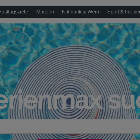
Ausflugsziele
Museen
Kulinarik & Wein
Sport & Freizei
erienmax s