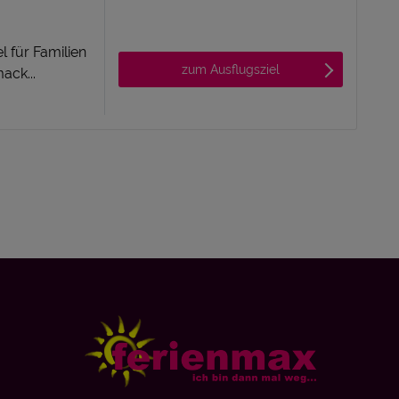
l für Familien
zum Ausflugsziel
ack...