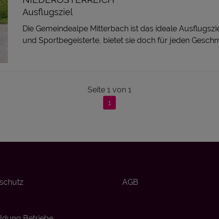
Ausflugsziel
Die Gemeindealpe Mitterbach ist das ideale Ausflugszie
und Sportbegeisterte, bietet sie doch für jeden Geschm
Seite
1
von
1
1
schutz
AGB
dung Betriebe