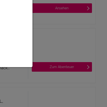
l für Familien
Ansehen
ack...
L,
l für Familien
Zum Abenteuer
ack...
L,