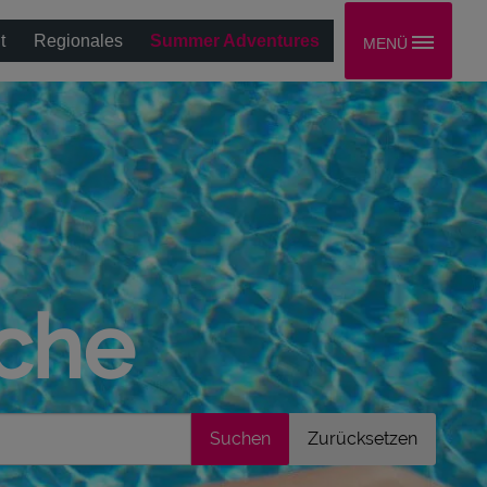
t
Regionales
Summer Adventures
MENÜ
uche