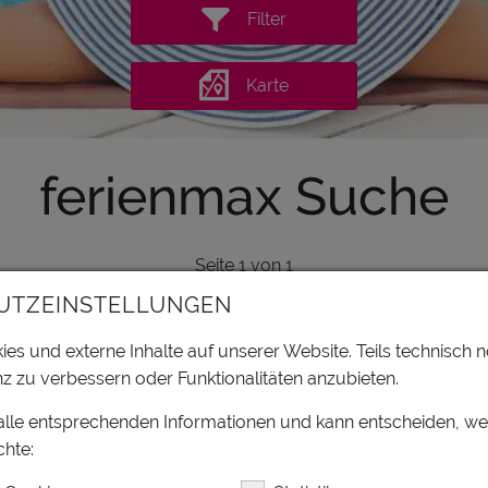
Filter
Karte
ferienmax Suche
Seite
1
von
1
1
UTZEINSTELLUNGEN
es und externe Inhalte auf unserer Website. Teils technisch n
z zu verbessern oder Funktionalitäten anzubieten.
GEMEINDEALPE
MITTERBACH
MITTERBACH AM ERLAUFSEE, MOSTVIERTE
 alle entsprechenden Informationen und kann entscheiden, w
NIEDERÖSTERREICH
hte:
Sport & Freizeit