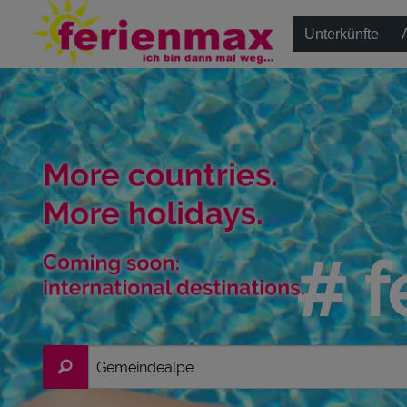
Unterkünfte
# f