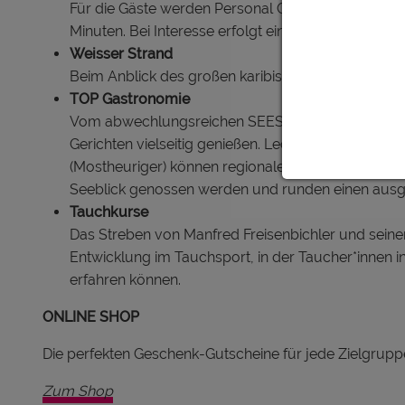
Für die Gäste werden Personal Coachings mit ausge
Minuten. Bei Interesse erfolgt eine individuelle Te
Weisser Strand
Beim Anblick des großen karibisch weißen Sands
TOP Gastronomie
Vom abwechlungsreichen SEESEITN KIOSK (Badebuff
Gerichten vielseitig genießen. Leckere Drinks & 
(Mostheuriger) können regionale & hausgemachte 
Seeblick genossen werden und runden einen aus
Tauchkurse
Das Streben von Manfred Freisenbichler und seinem 
Entwicklung im Tauchsport, in der Taucher*innen i
erfahren können.
ONLINE SHOP
Die perfekten Geschenk-Gutscheine für jede Zielgruppe
Zum Shop