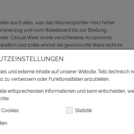
alien auch alles, was das Wassersportler-Herz höher
oprenanzug und vom Wakeboard bis zur Bindung.
ear, Casual Wear sowie verschiedene Accessoires.
tändlich und sollte einmal die gewünschte Ware nicht im
UTZEINSTELLUNGEN
es und externe Inhalte auf unserer Website. Teils technisch n
z zu verbessern oder Funktionalitäten anzubieten.
nfängerkursen Wakeboarden erlernen. Besonderes
 alle entsprechenden Informationen und kann entscheiden, w
n Funkhelm, um auch am Wasser Feedback zu bekommen
hte:
 Cookies
Statistik
p ausleihen und durch die Verbindung der Badeseen
SUP erkundet werden.
ien