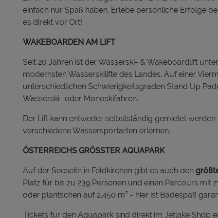
einfach nur Spaß haben. Erlebe persönliche Erfolge be
es direkt vor Ort!
WAKEBOARDEN AM LIFT
Seit 20 Jahren ist der Wasserski- & Wakeboardlift unter 
modernsten Wasserskilifte des Landes. Auf einer Vierm
unterschiedlichen Schwierigkeitsgraden Stand Up Pa
Wasserski- oder Monoskifahren.
Der Lift kann entweder selbstständig gemietet werde
verschiedene Wassersportarten erlernen.
ÖSTERREICHS GRÖSSTER AQUAPARK
Auf der Seeseitn in Feldkirchen gibt es auch den
größt
Platz für bis zu 239 Personen und einen Parcours mit z
oder plantschen auf 2.450 m² - hier ist Badespaß garant
Tickets für den Aquapark sind direkt im Jetlake Shop er