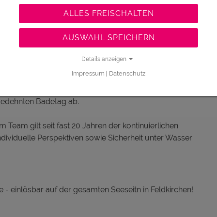
bildeten Trainer*innen angeboten, diese starten bei 10
ALLES FREISCHALTEN
rminvereinbarung unter +43 (0) 7233 20520.
AUSWAHL SPEICHERN
trands kommen Urlaubsgefühle auf.
Details anzeigen
et) kann man über Salate, Pizzen bis hin zu Pasta-
Impressum
|
Datenschutz
Eissorten runden das Angebot ab. Im MOSTVIERTERL
Schmankerln auf der idyllischen Sonnenterrasse &
gedehnten Badetag ab.
Team gilt seit fast 20 Jahren der kontinuierlichen
ndividuelle Perspektiven sowie Sicherheit unter Wasser
 - einlösbar auf der gesamten Seeseitn in Feldkirchen!