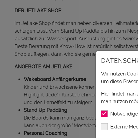
DER JETLAKE SHOP
Im Jetlake Shop findet man neben diversen Leihmateri
schlagen lässt. Vom Stand Up Paddle bis hin zum Ne
Zusätzlich zur Wassersport-Ausrüstung gibt es Swimw
Beste Beratung mit Know-How ist natürlich selbstvers
Shop aufliegen, dann wird sie gerne bestellt.
DATENSCH
ANGEBOTE AM JETLAKE
Wir nutzen Cooki
Wakeboard Anfängerkurse
um diese Präsen
Kinder und Erwachsene können am Jetlake bei A
Hier findet man
Highlight: Jede*r Kursteilnehmer*in erhält eine
man nutzen möc
und den Lerneffekt zu steigern.
Stand Up Paddling
Notwendige
Die Boards kann man ganz bequem im Jetlake Sho
kann auch der große "Mostvierterl-See" mit dem 
Externe Med
Personal Coaching