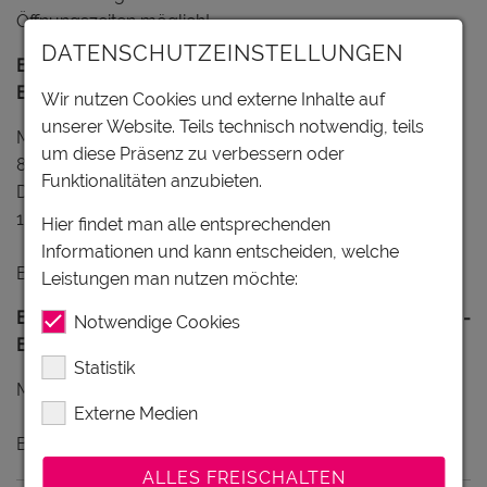
Öffnungszeiten möglich!
DATENSCHUTZEINSTELLUNGEN
Büroöffnungszeiten während der Saison (Anfang Mai -
Ende Oktober):
Wir nutzen Cookies und externe Inhalte auf
unserer Website. Teils technisch notwendig, teils
Montag bis Freitag:
um diese Präsenz zu verbessern oder
8:00 bis 12:00 Uhr
Funktionalitäten anzubieten.
Dienstag bis Donnerstag:
13:00 bis 16:30 Uhr
Hier findet man alle entsprechenden
Informationen und kann entscheiden, welche
Besprechungstermine nach Vereinbarung.
Leistungen man nutzen möchte:
Büroöffnungszeiten ausserhalb der Saison (November -
Notwendige Cookies
Ende April):
Statistik
Montag bis Freitag von 8:00 bis 12:00 Uhr.
Externe Medien
Besprechungstermine nach Vereinbarung.
ALLES FREISCHALTEN