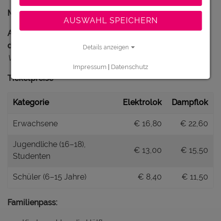
Museum Rhein-Schauen & Rheinbähnle – Preise 2025
AUSWAHL SPEICHERN
Alle Tickets beinhalten Museumseintritt + Fahrt mit
dem Rheinbähnle.
Details anzeigen
Vor Ort nur Barzahlung möglich.
Impressum
|
Datenschutz
Ticketpreise
Kategorie
Elektrolok
Dampflok
Erwachsene
€ 16,80
€ 22,60
Jugendliche (16–18),
€ 13,00
€ 15,50
Studenten
Schüler (6–15 Jahre)
€ 8,40
€ 11,50
Familienpass: