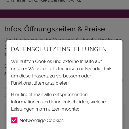
Form einer Urkunde überreicht wird.
Infos, Öffnungszeiten & Preise
Der Theaterweg in der Gemeinde St. Josef ist bei freiem
Eintritt begehbar. Gruppen (auch ohne Führung) bitte
DATENSCHUTZEINSTELLUNGEN
immer anmelden!
Wir nutzen Cookies und externe Inhalte auf
Ein ganz besonderes Erlebnis für Gruppen jeden Alters
unserer Website. Teils technisch notwendig, teils
sind die
Theaterweg-Führungen
, die von ausgebildeten
um diese Präsenz zu verbessern oder
Begleiterinnen und Begleitern durchgeführt werden und
Funktionalitäten anzubieten.
neben Freude und Spaß auch einen hohen
Hier findet man alle entsprechenden
pädagogischen Nutzen für die Teilnehmer bringen.
Informationen und kann entscheiden, welche
Leistungen man nutzen möchte:
Preise Führungen
Notwendige Cookies
Jugendliche über 14 Jahre und Erwachsene
€ 8,-
pro Person