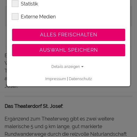
Statistik
Kinder und Jugendliche bis 14 Jahre pro
€ 5,-
Externe Medien
Person
€
ALLES FREISCHALTEN
Mindesttarif pro Führung
60,-
AUSWAHL SPEICHERN
Eine Führung dauert ca. 2 Stunden, bequeme
Wanderkleidung wird empfohlen. Für
Details anzeigen
Terminvereinbarungen wenden Sie sich unter den
angegebenen Kontaktdaten an das Gemeindeamt St.
Impressum
|
Datenschutz
Josef!
Das Theaterdorf St. Josef:
Ergänzend zum Theaterweg gibt es zwei weitere
malerische 5 und 9 km lange, gut markierte
Rundwanderwege durch die reizvolle Naturlandschaft