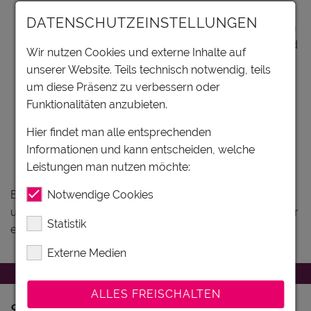
Jahren & Tag.
DATENSCHUTZEINSTELLUNGEN
Ab dem 1. Mai 2025 können Übernachtungsgäste im
Salzburger Land mit dem Öffi-Gäste-Ticket während
Wir nutzen Cookies und externe Inhalte auf
ihres gesamten Aufenthalts kostenfrei alle
unserer Website. Teils technisch notwendig, teils
öffentlichen Verkehrsmittel nutzen.
um diese Präsenz zu verbessern oder
Endreinigung: € 60,- (A), € 70,- (B), € 80,- (C+D), €
Funktionalitäten anzubieten.
130,- (D+), € 130,- (DD), € 150,- (E)
Zusatzbett: € 15,- pro Tag
Hier findet man alle entsprechenden
Hund/Tag: € 15,- (in den Apartments Typ D+ und
Informationen und kann entscheiden, welche
Typ E sind keine Haustiere erlaubt)
Leistungen man nutzen möchte:
Notwendige Cookies
Besuchen Sie auch unsere
Last-Minute-Börse
auf
unserer Webseite und sichern Sie sich Top-Angebote für
Statistik
einen günstigen Urlaub in Flachau!
Externe Medien
ALLES FREISCHALTEN
Sport & Freizeit