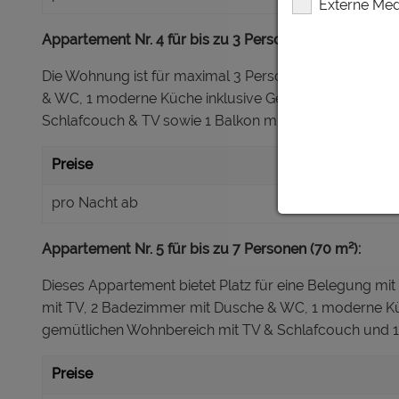
Externe Med
Appartement Nr. 4 für bis zu 3 Personen (35 m²):
Die Wohnung ist für maximal 3 Personen ausgelegt un
& WC, 1 moderne Küche inklusive Geräte (Kühlschrank, 
Schlafcouch & TV sowie 1 Balkon mit herrlichem Ausbl
Preise
pro Nacht ab
Appartement Nr. 5 für bis zu 7 Personen (70 m²):
Dieses Appartement bietet Platz für eine Belegung mi
mit TV, 2 Badezimmer mit Dusche & WC, 1 moderne Küche
gemütlichen Wohnbereich mit TV & Schlafcouch und 1 
Preise