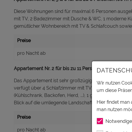
Diese Wohnungen sind für maximal 6 Personen ausgele
mit TV, 2 Badezimmer mit Dusche & WC, 1 moderne Küche
gemütlicher Wohnbereich mit TV & Schlafcouch sowie 1
Preise
pro Nacht ab
Appartement Nr. 2 für bis zu 11 Personen (100 m²):
DATENSCH
Das Appartement ist sehr großzügig gestaltet und biet
Wir nutzen Cooki
verfügt über 4 Schlafzimmer mit TV, 3 Badezimmer mi
um diese Präsen
(Kühlschrank, Backofen, Herd, ...), 1 gemütlichen Woh
Hier findet man
Blick auf die umliegende Landschaft.
man nutzen möc
Preise
Notwendige
pro Nacht ab