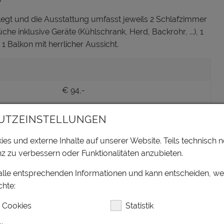
gt und die Ausstattung umfasst jeweils 2 Schlafzimmer
 inklusive Geräte (Kühlschrank, Herd, Backrohr, ...), 1
 Balkon mit herrlicher Aussicht.
€ 94,-
UTZEINSTELLUNGEN
et Platz für eine Belegung mit maximal 11 Personen. Es
es und externe Inhalte auf unserer Website. Teils technisch n
t Dusche & WC, 1 moderne Küche inklusive Geräte
z zu verbessern oder Funktionalitäten anzubieten.
nbereich mit Schlafcouch & TV und 1 Balkon mit tollem
 alle entsprechenden Informationen und kann entscheiden, w
hte:
 Cookies
Statistik
€ 201,-