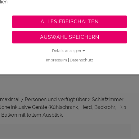
ien
ALLES FREISCHALTEN
d bietet 1 Schlafzimmer mit TV, 1 Badezimmer mit Dusche
Herd, Backrohr, ...), 1 gemütlichen Wohnbereich mit
AUSWAHL SPEICHERN
ick.
Details anzeigen
Impressum
|
Datenschutz
€ 66,-
t maximal 7 Personen und verfügt über 2 Schlafzimmer
 inklusive Geräte (Kühlschrank, Herd, Backrohr, ...), 1
Balkon mit tollem Ausblick.