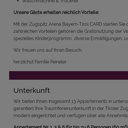
Waschmachine & Trockner
Unsere Gäste erhalten reichlich Vorteile:
Mit der Zugspitz Arena Bayern-Tirol CARD starten Sie 
zahlreichen Vorteilen gehören die Gratisnutzung der V
spezielles Kinderprogramm, diverse Ermäßigungen, uvm
Wir freuen uns auf Ihren Besuch,
herzlichst Familie Feineler
Unterkunft
Wir bieten Ihnen insgesamt 13 Appartements in untersc
garantiert Ihre Traumferienunterkunft in der Tiroler Z
modern eingerichtet und verfügen über alle Annehmlic
Appartement Nr. 1, 3 & 6 für bis zu 6 Personen (60 m²)