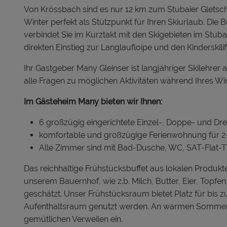
Von Krössbach sind es nur 12 km zum Stubaier Gletsch
Winter perfekt als Stützpunkt für Ihren Skiurlaub. Die 
verbindet Sie im Kurztakt mit den Skigebieten im Stub
direkten Einstieg zur Langlaufloipe und den Kinderskili
Ihr Gastgeber Many Gleinser ist langjähriger Skilehrer
alle Fragen zu möglichen Aktivitäten während Ihres Win
Im Gästeheim Many bieten wir Ihnen:
6 großzügig eingerichtete Einzel-, Doppe- und Dr
komfortable und großzügige Ferienwohnung für 2
Alle Zimmer sind mit Bad-Dusche, WC, SAT-Flat-T
Das reichhaltige Frühstücksbuffet aus lokalen Produkt
unserem Bauernhof, wie z.b. Milch, Butter, Eier, Top
geschätzt. Unser Frühstücksraum bietet Platz für bis
Aufenthaltsraum genutzt werden. An warmen Sommert
gemütlichen Verweilen ein.