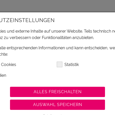
irr, Besteck, Kochtöpfen, Kühlschrank, Herd mit Backofen,
UTZEINSTELLUNGEN
tlicher Wohnbereich mit Essecke und ausziehbarer
separates Schlafzimmer mit Dusche/WC sorgen für
es und externe Inhalte auf unserer Website. Teils technisch n
z zu verbessern oder Funktionalitäten anzubieten.
 alle entsprechenden Informationen und kann entscheiden, w
hte:
 Cookies
Statistik
ien
ALLES FREISCHALTEN
nd Backwaren direkt an die Tür. Alternativ kann die
r einen entspannten Start in den Tag!
AUSWAHL SPEICHERN