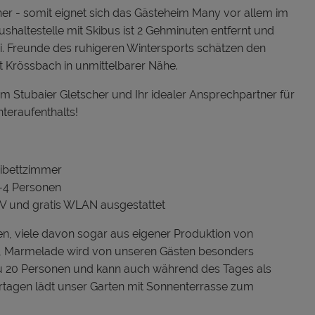
er - somit eignet sich das Gästeheim Many vor allem im
Bushaltestelle mit Skibus ist 2 Gehminuten entfernt und
ai. Freunde des ruhigeren Wintersports schätzen den
ft Krössbach in unmittelbarer Nähe.
 am Stubaier Gletscher und Ihr idealer Ansprechpartner für
teraufenthalts!
eibettzimmer
-4 Personen
V und gratis WLAN ausgestattet
en, viele davon sogar aus eigener Produktion von
fen, Marmelade wird von unseren Gästen besonders
 zu 20 Personen und kann auch während des Tages als
agen lädt unser Garten mit Sonnenterrasse zum