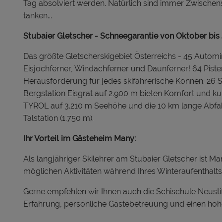
Tag absolviert werden. Natürlich sind immer Zwische
tanken...
Stubaier Gletscher - Schneegarantie von Oktober bis 
Das größte Gletscherskigebiet Österreichs - 45 Auto
Eisjochferner, Windachferner und Daunferner! 64 Piste
Herausforderung für jedes skifahrerische Können. 26 S
Bergstation Eisgrat auf 2.900 m bieten Komfort und kur
TYROL auf 3.210 m Seehöhe und die 10 km lange Abfahrt
Talstation (1.750 m).
Ihr Vorteil im Gästeheim Many:
Als langjähriger Skilehrer am Stubaier Gletscher ist Ma
möglichen Aktivitäten während Ihres Winteraufenthalts
Gerne empfehlen wir Ihnen auch die Schischule Neustift
Erfahrung, persönliche Gästebetreuung und einen ho