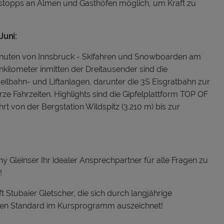
nstopps an Almen und Gasthöfen möglich, um Kraft zu
Juni:
minuten von Innsbruck - Skifahren und Snowboarden am
nkilometer inmitten der Dreitausender sind die
eilbahn- und Liftanlagen, darunter die 3S Eisgratbahn zur
ze Fahrzeiten. Highlights sind die Gipfelplattform TOP OF
 von der Bergstation Wildspitz (3.210 m) bis zur
ny Gleinser Ihr idealer Ansprechpartner für alle Fragen zu
!
 Stubaier Gletscher, die sich durch langjährige
hen Standard im Kursprogramm auszeichnet!