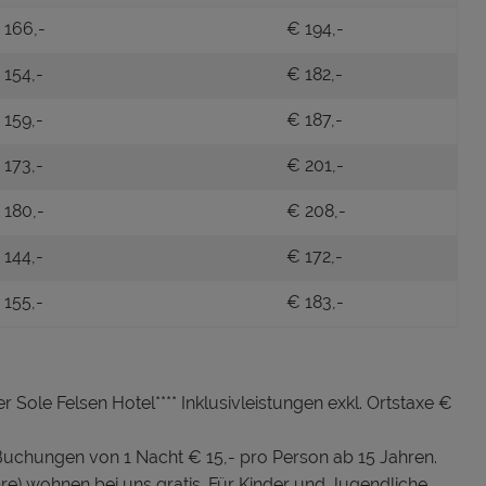
 166,-
€ 194,-
 154,-
€ 182,-
 159,-
€ 187,-
 173,-
€ 201,-
 180,-
€ 208,-
 144,-
€ 172,-
 155,-
€ 183,-
r Sole Felsen Hotel**** Inklusivleistungen exkl. Ortstaxe €
hungen von 1 Nacht € 15,- pro Person ab 15 Jahren.
hre) wohnen bei uns gratis. Für Kinder und Jugendliche