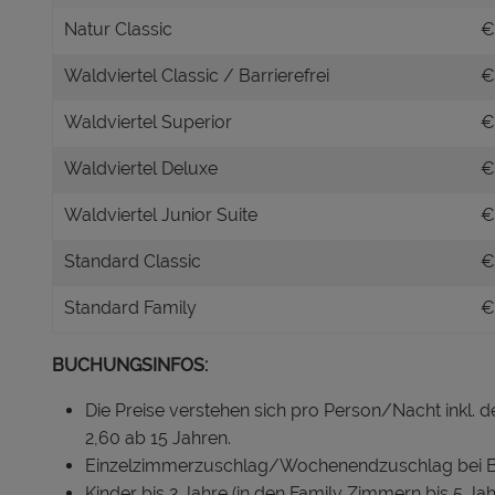
Natur Classic
€
Waldviertel Classic / Barrierefrei
€
Waldviertel Superior
€
Waldviertel Deluxe
€
Waldviertel Junior Suite
€
Standard Classic
€
Standard Family
€
BUCHUNGSINFOS:
Die Preise verstehen sich pro Person/Nacht inkl. de
2,60 ab 15 Jahren.
Einzelzimmerzuschlag/Wochenendzuschlag bei Buc
Kinder bis 2 Jahre (in den Family Zimmern bis 5 Ja