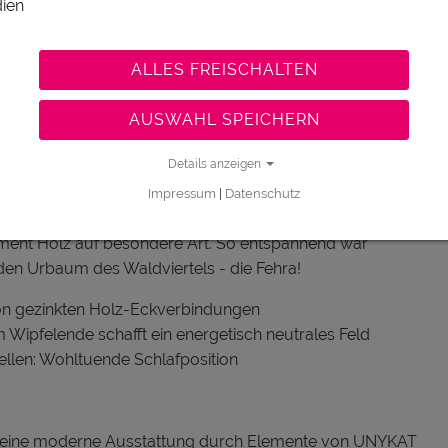
ien
nde Package dabei...
ALLES FREISCHALTEN
AUSWAHL SPEICHERN
Details anzeigen
Impressum
|
Datenschutz
. Stock, Eiche-Fußboden, ökologische Pflanzenwandfarbe,
ement Holz auf besondere Art. So entspannend war
den Urbaum des Waldviertels - die Fehra!
von gezinkten Holz-Eckverbindungen
ipfelende schafft ein energetisch neutrales Feld
ellen: Wohltuende Schlafposition
Sie eine moderne Ausstattung durch Elemente von UNYKAT