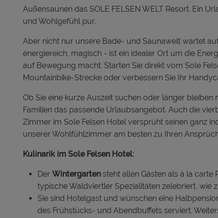
Außensaunen das SOLE FELSEN WELT Resort. Ein Urlau
und Wohlgefühl pur.
Aber nicht nur unsere Bade- und Saunawelt wartet au
energiereich, magisch - ist ein idealer Ort um die Ener
auf Bewegung macht. Starten Sie direkt vom Sole Fels
Mountainbike-Strecke oder verbessern Sie Ihr Handyc
Ob Sie eine kurze Auszeit suchen oder länger bleiben 
Familien das passende Urlaubsangebot. Auch die vierb
Zimmer im Sole Felsen Hotel versprüht seinen ganz ind
unserer Wohlfühlzimmer am besten zu Ihren Ansprüch
Kulinarik im Sole Felsen Hotel:
Der
Wintergarten
steht allen Gästen als à la carte 
typische Waldviertler Spezialitäten zelebriert, wie
Sie sind Hotelgast und wünschen eine Halbpensio
des Frühstücks- und Abendbuffets serviert. Weiters