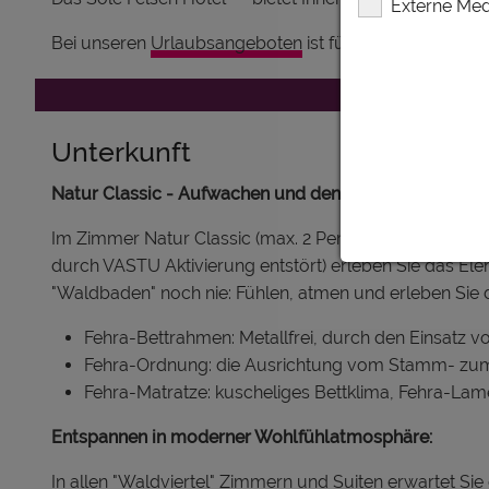
Externe Med
Bei unseren
Urlaubsangeboten
ist für jeden das passe
Unterkunft
Natur Classic - Aufwachen und den Wald einatmen:
Im Zimmer Natur Classic (max. 2 Personen, 22,5 m², 4
durch VASTU Aktivierung entstört) erleben Sie das El
"Waldbaden" noch nie: Fühlen, atmen und erleben Sie 
Fehra-Bettrahmen: Metallfrei, durch den Einsatz 
Fehra-Ordnung: die Ausrichtung vom Stamm- zum W
Fehra-Matratze: kuscheliges Bettklima, Fehra-Lam
Entspannen in moderner Wohlfühlatmosphäre:
In allen "Waldviertel" Zimmern und Suiten erwartet 