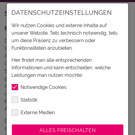
Sport & Freizeit
DATENSCHUTZEINSTELLUNGEN
Wir nutzen Cookies und externe Inhalte auf
Bergsommer in der Region Wilder Kaiser:
unserer Website. Teils technisch notwendig, teils
um diese Präsenz zu verbessern oder
Die Felstürme des Wilden Kaiser Gebirges sind das
Funktionalitäten anzubieten.
Wahrzeichen der Region in Tirol. Durch Bergwälder,
dann Almwiesen und zuletzt Latschen durchsetzte
Hier findet man alle entsprechenden
Geröllfelder führen Wanderwege bis zum Fuße steiler
Informationen und kann entscheiden, welche
Steinwände und auf tief eingeschnittene Felsengen. Die
Leistungen man nutzen möchte:
gegenüberliegenden, sanft ansteigenden Grasberge der
nördlichen Kitzbüheler Alpen sind dank Gondelbahnen
Notwendige Cookies
und auf Panoramawegen deutlich einfacher zu
Statistik
bewandern. Dabei bieten sie einen spektakulären
Ausblick auf die Felskrone des Wilden Kaisers.
Externe Medien
Die Orte Ellmau, Going, Scheffau und Söll gehören nicht
nur zur weltweit größten E-Bike-Region "Kitzbüheler
ALLES FREISCHALTEN