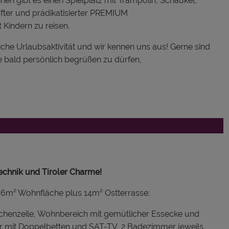
einen gibt es einen Spielplatz mit Trampolin, Schaukel,
fter und prädikatisierter PREMIUM
Kindern zu reisen.
iche Urlaubsaktivität und wir kennen uns aus! Gerne sind
ie bald persönlich begrüßen zu dürfen,
echnik und Tiroler Charme!
m² Wohnfläche plus 14m² Ostterrasse:
üchenzeile, Wohnbereich mit gemütlicher Essecke und
r mit Doppelbetten und SAT-TV, 2 Badezimmer jeweils