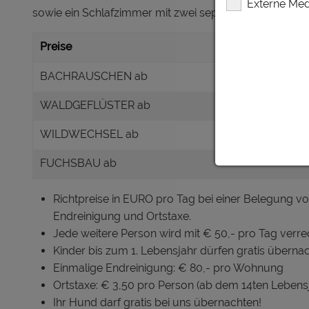
Externe Med
sowie ein Schlafzimmer mit zwei separaten Einzelbette
Preise
BACHRAUSCHEN ab
WALDGEFLÜSTER ab
WILDWECHSEL ab
FUCHSBAU ab
Richtpreise in EURO pro Tag bei einer Belegung von 
Endreinigung und Ortstaxe.
Jede weitere Person wird mit € 50,- pro Tag verrech
Kinder bis zum 1. Lebensjahr dürfen gratis übernac
Einmalige Endreinigung: € 80,- pro Wohnung
Ortstaxe: € 3,50 pro Person (ab dem 14ten Lebens
Ihr Hund darf gratis bei uns übernachten!