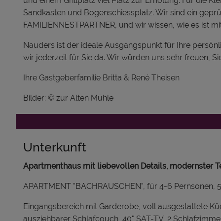
und einem Grillplatz viel Platz zur Erholung. Für die Kl
Sandkasten und Bogenschiessplatz. Wir sind ein geprü
FAMILIENNESTPARTNER, und wir wissen, wie es ist mit 
Nauders ist der ideale Ausgangspunkt für Ihre persönl
wir jederzeit für Sie da. Wir würden uns sehr freuen, S
Ihre Gastgeberfamilie Britta & René Theisen
Bilder: © zur Alten Mühle
Unterkunft
Apartmenthaus mit liebevollen Details, modernster T
APARTMENT "BACHRAUSCHEN", für 4-6 Pernsonen, 56
Eingangsbereich mit Garderobe, voll ausgestattete K
ausziehbarer Schlafcouch, 40" SAT-TV, 2 Schlafzimme