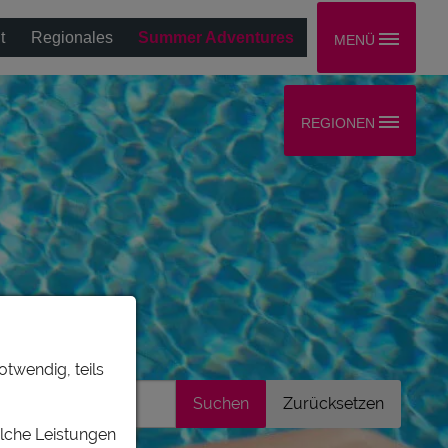
t
Regionales
Summer Adventures
MENÜ
REGIONEN
otwendig, teils
elche Leistungen