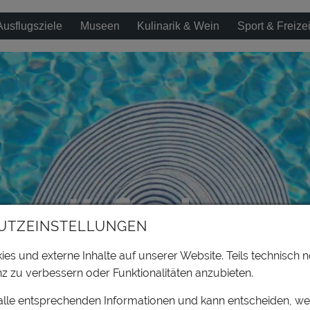
Ausflugsziele
Museen
Kulinarik & Wein
Sport & Freizei
# ferien
UTZEINSTELLUNGEN
es und externe Inhalte auf unserer Website. Teils technisch n
z zu verbessern oder Funktionalitäten anzubieten.
 alle entsprechenden Informationen und kann entscheiden, w