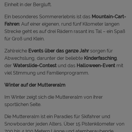
Einheit in der Bergluft.
Ein besonderes Sommererlebnis ist das
Mountain-Cart-
Fahren
: Auf einer eigenen, rund fünf Kilometer langen
Strecke geht es auf drei Rädern rasant ins Tal – ein Spaß
für Groß und Klein.
Zahlreiche
Events über das ganze Jahr
sorgen für
Abwechslung, darunter der beliebte
Kinderfasching
,
der
Waterslide-Contest
und das
Halloween-Event
mit
viel Stimmung und Familienprogramm.
Winter auf der Muttereralm
Im Winter zeigt sich die Muttereralm von ihrer
sportlichen Seite.
Die Muttereralm ist ein Paradies für Skifahrer und
Snowboarder jeden Alters. Über 15 Pistenkilometer von
700 bis 4.200 Metern Länge und atemberaubende