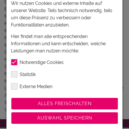
Copyright:
Wir nutzen Cookies und externe Inhalte auf
Erzherzogshut©Stift Klosterneuburg:Rupert
unserer Website. Teils technisch notwendig, teils
Mühlbacher:G.A.S., Kaiserzimmer©Stift
um diese Präsenz zu verbessern oder
Klosterneuburg:G.A.S., Kreuzgang©Stift
Funktionalitäten anzubieten.
Klosterneuburg:Rupert Mühlbacher:G.A.S.,
Hier findet man alle entsprechenden
Mamorsaal©Stift Klosterneuburg:Rita Newman, Sala
Informationen und kann entscheiden, welche
terrena©Stift Klosterneuburg:Rupert Mühlbacher:G.A.S.,
Leistungen man nutzen möchte:
Stift©Stift Klosterneuburg:Jürgen Skarwan, Stift
Klosterneuburg©Stift Klosterneuburg: Jürgen Skarwan,
Notwendige Cookies
Stiftsbasilika©Stift Klosterneuburg:Rupert
Mühlbacher:G.A.S., Stiftskirche innen©Stift
Statistik
Klosterneuburg, Stiftskirche©Stift Klosterneuburg:Victor
Externe Medien
Liska, Stiftvonder Donauaus©Jürgen Skarwan, Verduner
Altar©Stift Klosterneuburg:Rupert Mühlbacher:G.A.S.,
Weinkeller©Stift Klosterneuburg:Gsoellpointner Jakob,
ALLES FREISCHALTEN
Weinpyramide©Stift Klosterneuburg:Jakob Gsöllpointer
AUSWAHL SPEICHERN