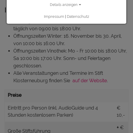
Details anzeigen
Infos, Öffnungszeiten & Preise
Impressum
|
Datenschutz
Öffnungszeiten Sommer: 01. Mai bis 15. November,
täglich von 09:00 bis 18:00 Uhr.
Öffnungszeiten Winter: 16. November bis 30. April,
von 10:00 bis 16:00 Uhr.
Öffnungszeiten Vinothek: Mo - Fr 10:00 bis 18:00 Uhr,
Sa 10:00 bis 17:00 Uhr. Sonn- und Feiertagen
geschlossen.
Alle Veranstaltungen und Termine im Stift
Klosterneuburg finden Sie
auf der Website
.
Preise
Eintritt pro Person (inkl. AudioGuide und 4
€
Stunden kostenlosem Parken)
10,-
+
€
Große Stiftsführung