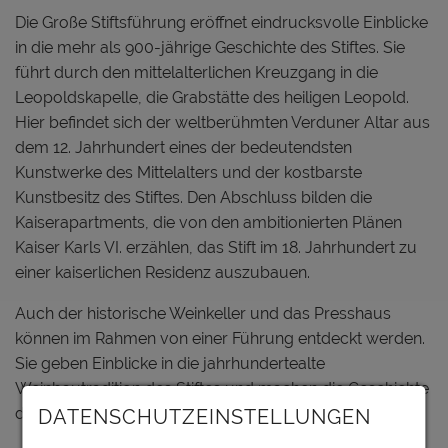
Die Große Stiftsführung eröffnet eindrucksvolle Einblicke
in die mehr als 900-jährige Geschichte des Stiftes. Sie
führt durch den mittelalterlichen Kreuzgang in die
Leopoldskapelle, die Grabstätte des heiligen Leopold.
Hier befindet sich der weltberühmten Verduner Altar aus
dem 12. Jahrhundert eines der bedeutendsten
Kunstwerke des Mittelalters und der kostbarste
Kunstbesitz des Stiftes. Den Abschluss bilden die
Kaiserapartments, die von den ambitionierten Plänen
Kaiser Karls VI. erzählen, das Stift im 18. Jahrhundert zu
einer kaiserlichen Residenz auszubauen.
Auch der historische Weinkeller und das Presshaus
können im Rahmen von einer Führung entdeckt werden.
Sie geben Einblicke in die jahrhundertealte
Weinbautradition des Stiftes und machen die Geschichte
des Weinguts auf besondere Weise erlebbar.
DATENSCHUTZEINSTELLUNGEN