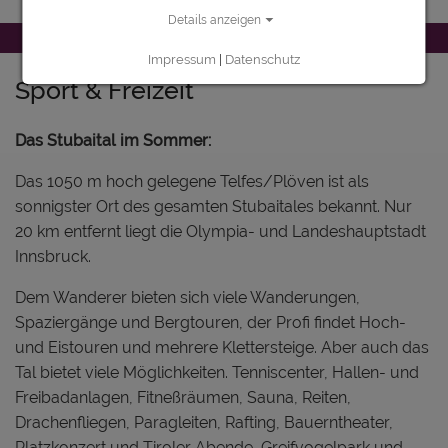
Details anzeigen
Impressum
|
Datenschutz
Sport & Freizeit
Das Stubaital im Sommer:
Das 1050 m hoch gelegene Telfes/Plöven ist als
sonnigster Ort des gesamten Stubaitales bekannt. Nur
20 km entfernt liegt die Olympia- und Landeshauptstadt
Innsbruck.
Dem Wanderer bieten sich viele Wanderungen,
Spaziergänge und Bergtouren, der Profi findet Hoch-
und Eistouren und mehrere Klettersteige. Aber auch das
Tal bietet viele Möglichkeiten. Tenniscenter, Hallen- und
Freibadanlagen, Fitneßräumen, Sauna, Reiten,
Drachenfliegen, Paragleiten, Rafting, Bauerntheater,
Platzkonzert und Tiroler Abende, Greifvogelpark und