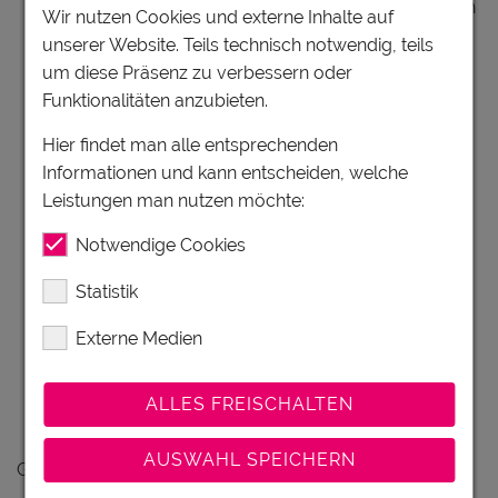
freie Benützung der Serlesbahnen | der Bergbahnen
Wir nutzen Cookies und externe Inhalte auf
Schlick 2000 | der Elferbahnen in Neustift: jeweils 1
unserer Website. Teils technisch notwendig, teils
Berg- und Talfahrt pro Tag
um diese Präsenz zu verbessern oder
freie Fahrt mit den Bussen der Innsbrucker
Funktionalitäten anzubieten.
Verkehrsbetriebe zwischen Mutterberg und
Hier findet man alle entsprechenden
Innsbruck
Informationen und kann entscheiden, welche
freie Fahrt mit der Stubaitalbahn Fulpmes-
Leistungen man nutzen möchte:
Innsbruck-Fulpmes
Erlebnisbad StuBay - ein Eintritt für 3 Stunden pro
Notwendige Cookies
Woche
1 Fahrt mit der Sommerrodelbahn Mieders pro
Statistik
Woche
Externe Medien
freie Benützung des Miederer Schwimmbad’l,
täglich - Öffnungszeiten beachten
sowie zahlreiche Ermäßigung für Ausflugsziele und
ALLES FREISCHALTEN
bei Sportanbietern
AUSWAHL SPEICHERN
Gerne informieren wir Sie auch persönlich!