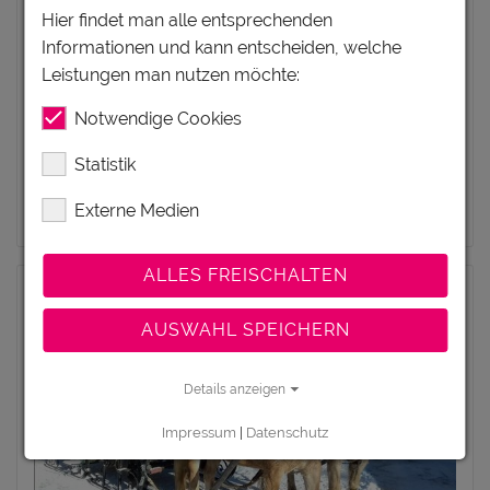
Hier findet man alle entsprechenden
Eine der wahrscheinlich schönsten
Informationen und kann entscheiden, welche
Möglichkeiten, die vielen bezaubernden
Leistungen man nutzen möchte:
Plätzchen in der Olympiaregion Seefeld in Tirol
zu...
Notwendige Cookies
Statistik
Ansehen
Externe Medien
ALLES FREISCHALTEN
AUSWAHL SPEICHERN
Details anzeigen
Impressum
|
Datenschutz