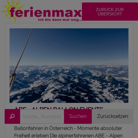
ZURÜCK ZUR
ÜBERSICHT
# winter
adventures
ABE - ALPEN BALLON EVENTS
ST. SEBASTIAN, KAISERWINKL, TIROL
Ballonfahren in Österreich - Momente absoluter
Karte
Freiheit erleben Die alpinerfahrenen ABE - Alpen