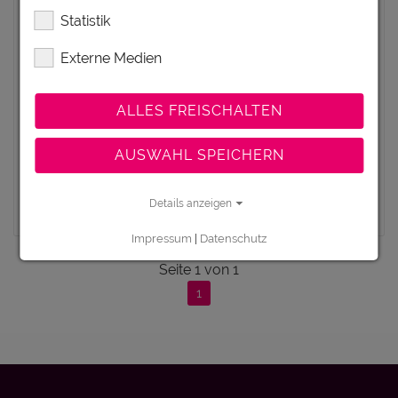
WIEN-FLUGHAFEN, SCHWECHAT,
Statistik
WIEN
Ausflugsziel
Externe Medien
Mit der Besucherwelt und dem Angebot an
Erlebnistouren bietet der Flughafen Wien allen
ALLES FREISCHALTEN
Luftfahrtinteressierten, Kindern und...
AUSWAHL SPEICHERN
zum Ausflugsziel
Details anzeigen
Impressum
|
Datenschutz
Seite
1
von
1
1