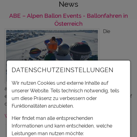
News
ABE – Alpen Ballon Events - Ballonfahren in
Österreich
Die
DATENSCHUTZEINSTELLUNGEN
Wir nutzen Cookies und externe Inhalte auf
alpinerfahrenen ABE - Alpen Ballon Events-Piloten
unserer Website. Teils technisch notwendig, teils
entführen Sie ins Ballonfahrten-Abenteuer. Atmen Sie tief
um diese Präsenz zu verbessern oder
durch, heben Sie mit uns ab und spüren…
Funktionalitäten anzubieten.
Weiterlesen
Hier findet man alle entsprechenden
Informationen und kann entscheiden, welche
Österreich Tirol Steiermark
Leistungen man nutzen möchte: