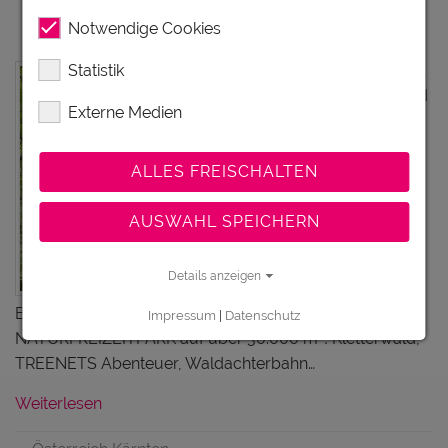
Notwendige Cookies
Familywald Ossiacher See
Statistik
Das Kletter-,
Rutsch- und
Externe Medien
ALLES FREISCHALTEN
AUSWAHL SPEICHERN
Details anzeigen
Entdeckerabenteuer für Groß & Klein!
Impressum
|
Datenschutz
NATURFREIZEITPARK auf über 30.000 m²! Kletterwald,
TREENETS Abenteuer, Waldachterbahn…
Weiterlesen