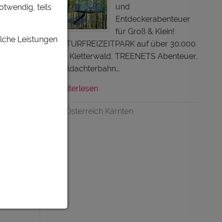
und
otwendig, teils
Entdeckerabenteuer
n
für Groß & Klein!
elche Leistungen
NATURFREIZEITPARK auf über 30.000
m²! Kletterwald, TREENETS Abenteuer,
Waldachterbahn…
Weiterlesen
Österreich Kärnten
n