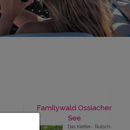
Familywald Ossiacher
See
Das Kletter-, Rutsch-