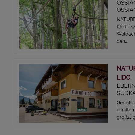
OSSIA
OSSIA
NATURFR
Kletter
Waldach
den...
NATUR
LIDO
EBERN
SÜDKÄ
Genieße
inmitten
großzügi