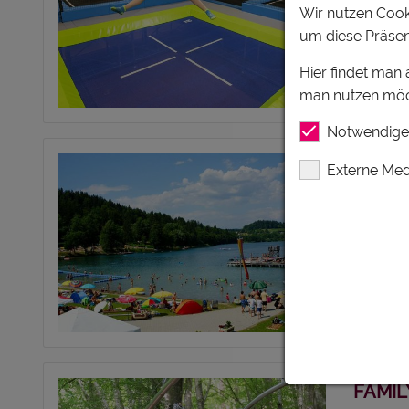
Wir nutzen Cooki
Spaß, S
um diese Präsen
jeder We
attraktiv
Hier findet man
man nutzen möc
Notwendige
STRA
Externe Med
ST. G
MITTE
Badespa
Familie!
Mittelkä
FAMIL