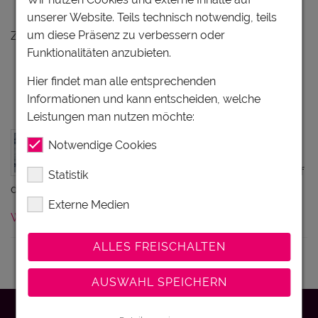
Kulinarik & Wein in Tirol
unserer Website. Teils technisch notwendig, teils
um diese Präsenz zu verbessern oder
Zu Ihrer Anfrage gibt es keine Treffer.
Funktionalitäten anzubieten.
Hier findet man alle entsprechenden
ABE – Alpen Ballon Events -
Informationen und kann entscheiden, welche
Ballonfahren in Österreich
Leistungen man nutzen möchte:
Die alpinerfahrenen ABE - Alpen Ballon
Notwendige Cookies
Events-Piloten entführen Sie ins
Ballonfahrten-Abenteuer. Atmen Sie tief
Statistik
durch, heben Sie mit uns ab und spüren…
Externe Medien
Weiterlesen
ALLES FREISCHALTEN
Österreich Tirol Steiermark
AUSWAHL SPEICHERN