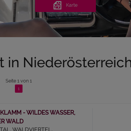
Karte
t in Niederösterreic
Seite
1
von
1
1
KLAMM - WILDES WASSER,
ER WALD
TAL, WALDVIERTEL,