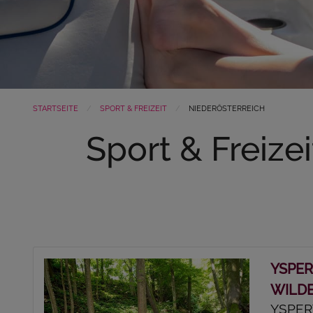
STARTSEITE
SPORT & FREIZEIT
NIEDERÖSTERREICH
Sport & Freizei
YSPER
WILD
YSPER