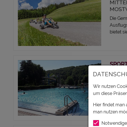
MITTE
MOSTV
Die Geme
Ausflugs
bietet s
SPORT
THUNA
DATENSCH
NIEDE
Wir nutzen Cooki
Das Spo
um diese Präsen
am Kamp
bietet S
Hier findet man
man nutzen möc
Notwendige