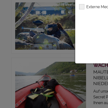
PAINT
Externe Med
THERE
NIEDE
Paintbal
Gotcha/P
Erlebnis.
WACH
MAUT
NIBEL
NIEDE
Auf uns
Secret 
Ihnen au