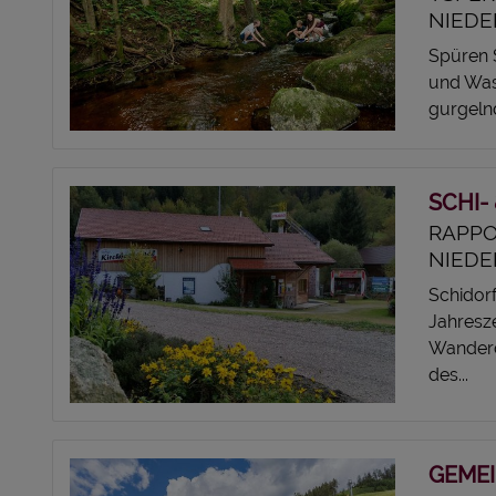
NIEDE
Spüren S
und Was
gurgelnd
SCHI-
RAPPO
NIEDE
Schidorf
Jahresz
Wanderd
des...
GEME