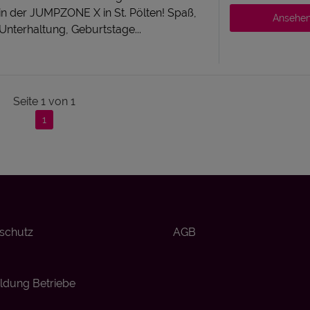
in der JUMPZONE X in St. Pölten! Spaß,
Ansehe
 Unterhaltung, Geburtstage...
Seite
1
von
1
1
schutz
AGB
dung Betriebe