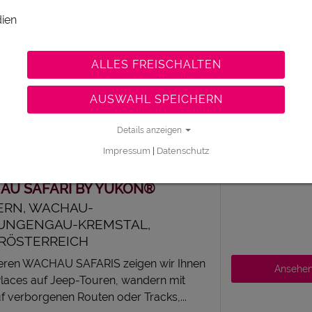
BALL WIENER NEUSTADT
ien
SIENFELD, WIENER ALPEN,
RÖSTERREICH
ALLES FREISCHALTEN
l im freien Gelände... der Ursprung von
aintball ist ein ganz besonderes
Ansehe
AUSWAHL SPEICHERN
 Du kennst Paintball nicht,...
Details anzeigen
Impressum
|
Datenschutz
AU SAFARI BY YUKON®
ERN, WACHAU-
UNGENGAU-KREMSTAL,
RÖSTERREICH
eren WACHAU SAFARIS zeigen wir Ihnen
Ansehe
Places auf Jeep-Touren, wandern mit
f verborgenen Routen oder Tracks,...