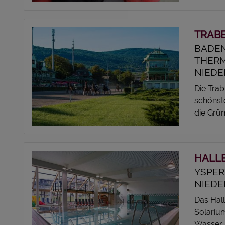
TRABE
BADE
THER
NIEDE
Die Trab
schönst
die Grün
HALL
YSPER
NIEDE
Das Hal
Solariu
Wasser, 