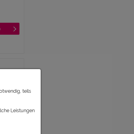
n
otwendig, teils
n
elche Leistungen