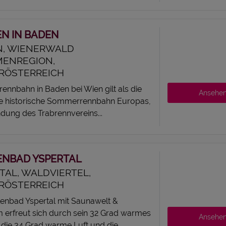
N IN BADEN
N, WIENERWALD
MENREGION,
RÖSTERREICH
rennbahn in Baden bei Wien gilt als die
Ansehe
e historische Sommerrennbahn Europas,
dung des Trabrennvereins...
ENBAD YSPERTAL
TAL, WALDVIERTEL,
RÖSTERREICH
lenbad Yspertal mit Saunawelt &
m erfreut sich durch sein 32 Grad warmes
Ansehe
die 34 Grad warme Luft und die...