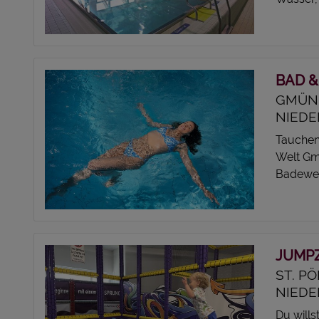
BAD &
GMÜND
NIEDE
Tauchen 
Welt Gm
Badewelt
JUMPZ
ST. P
NIEDE
Du will