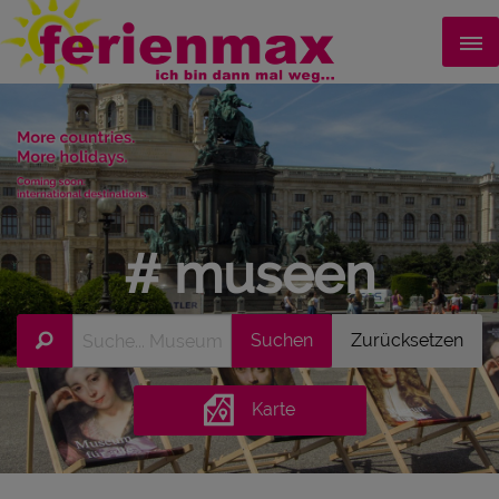
# museen
Karte