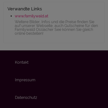
Verwandte Links
www.familywald.at
Weitere Bilder, Infos und die Preise finden Sie
auf unserer Webseite, auch Gutscheine für den
Familywald Ossiacher See können Sie gleich
online bestellen!
Kontakt
Impressum
Datenschutz