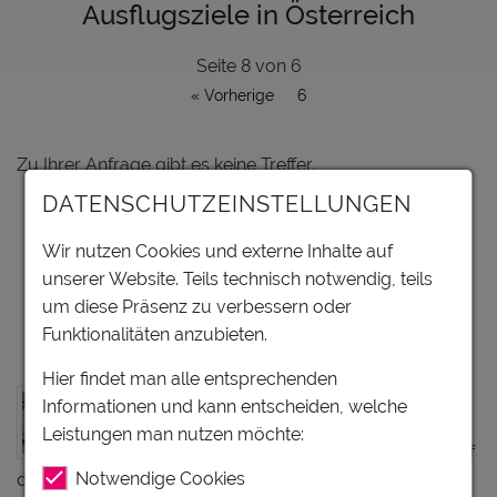
Ausflugsziele in Österreich
Seite
8
von
6
« Vorherige
6
Zu Ihrer Anfrage gibt es keine Treffer.
DATENSCHUTZEINSTELLUNGEN
Seite
8
von
6
Wir nutzen Cookies und externe Inhalte auf
« Vorherige
6
unserer Website. Teils technisch notwendig, teils
um diese Präsenz zu verbessern oder
ABE – Alpen Ballon Events -
Funktionalitäten anzubieten.
Ballonfahren in Österreich
Hier findet man alle entsprechenden
Die alpinerfahrenen ABE - Alpen Ballon
Informationen und kann entscheiden, welche
Events-Piloten entführen Sie ins
Leistungen man nutzen möchte:
Ballonfahrten-Abenteuer. Atmen Sie tief
Notwendige Cookies
durch, heben Sie mit uns ab und spüren…