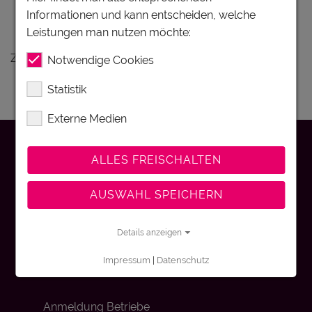
Ferienunterkünfte Wachau-
Informationen und kann entscheiden, welche
Nibelungengau-Kremstal
Leistungen man nutzen möchte:
Zu Ihrer Anfrage gibt es keine Treffer.
Notwendige Cookies
Statistik
Externe Medien
Kontakt
ALLES FREISCHALTEN
AUSWAHL SPEICHERN
Impressum
Details anzeigen
Datenschutz
Impressum
|
Datenschutz
Anmeldung Betriebe