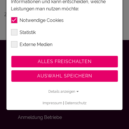
Informationen und kann entscheiden, welche
Ferienunterkünfte Bregenzerwald
Leistungen man nutzen möchte:
Zu Ihrer Anfrage gibt es keine Treffer.
Notwendige Cookies
Statistik
Externe Medien
Kontakt
ALLES FREISCHALTEN
Impressum
AUSWAHL SPEICHERN
Details anzeigen
Datenschutz
Impressum
|
Datenschutz
Anmeldung Betriebe