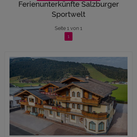
Ferienunterkünfte Salzburger
Sportwelt
Seite
1
von
1
1