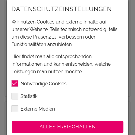
In herrlich ruhiger Lage auf 1.070 m Seehöhe,
DATENSCHUTZEINSTELLUNGEN
ca. 5 km vom Stadtzentrum entfernt, finden Sie
unseren, seit Generationen...
Wir nutzen Cookies und externe Inhalte auf
unserer Website. Teils technisch notwendig, teils
um diese Präsenz zu verbessern oder
PRO TAG AB
Funktionalitäten anzubieten.
64€
Hier findet man alle entsprechenden
Informationen und kann entscheiden, welche
PRO EINHEIT
Leistungen man nutzen möchte:
zum Angebot
Notwendige Cookies
Statistik
Externe Medien
ALLES FREISCHALTEN