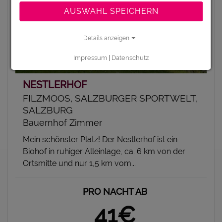
AUSWAHL SPEICHERN
Details anzeigen
Impressum
|
Datenschutz
NESTLERHOF
FILZMOOS, SALZBURGER SPORTWELT,
SALZBURG
Bauernhof Zimmer
Mein schönster Platz! Der Nestlerhof ist ein
Biohof in ruhiger Alleinlage, ca. 6 km von der
Ortsmitte und nur 1,5 km vom...
PRO NACHT AB
41€