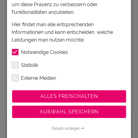
SÖLDEN, ÖTZTAL, TIROL
um diese Präsenz zu verbessern oder
Ferienwohnung Appartement
Funktionalitäten anzubieten.
Das Haus Rauch befindet sich ruhig und doch
Hier findet man alle entsprechenden
zentral gelegen im Ort Sölden im Ötztal. Schon
Informationen und kann entscheiden, welche
direkt vor der Haustüre haben wir...
Leistungen man nutzen möchte:
Notwendige Cookies
PRO TAG AB
35€
Statistik
Externe Medien
PRO PERSON
ALLES FREISCHALTEN
zum Angebot
AUSWAHL SPEICHERN
Seite
1
von
1
Details anzeigen
1