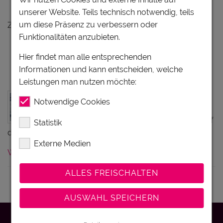
Ferienunterkünfte Wipptal
unserer Website. Teils technisch notwendig, teils
um diese Präsenz zu verbessern oder
Zu Ihrer Anfrage gibt es keine Treffer.
Funktionalitäten anzubieten.
Hier findet man alle entsprechenden
ABE – Alpen Ballon Events -
Informationen und kann entscheiden, welche
Ballonfahren in Österreich
Leistungen man nutzen möchte:
Die alpinerfahrenen ABE - Alpen Ballon
Notwendige Cookies
Events-Piloten entführen Sie ins
Ballonfahrten-Abenteuer. Atmen Sie tief
Statistik
durch, heben Sie mit uns ab und spüren…
Externe Medien
Weiterlesen
ALLES FREISCHALTEN
Österreich Tirol Steiermark
AUSWAHL SPEICHERN