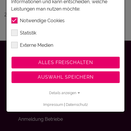
Informationen und kann entscheiden, welche
Ferienunterkünfte Böhmerwald
Leistungen man nutzen möchte:
Zu Ihrer Anfrage gibt es keine Treffer.
Notwendige Cookies
Statistik
Externe Medien
Kontakt
ALLES FREISCHALTEN
Impressum
AUSWAHL SPEICHERN
Details anzeigen
Datenschutz
Impressum
|
Datenschutz
Anmeldung Betriebe