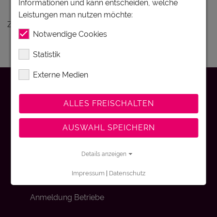
Informationen und kann entscheiden, welche
Ferienunterkünfte Mühlviertel
Leistungen man nutzen möchte:
Zu Ihrer Anfrage gibt es keine Treffer.
Notwendige Cookies
Statistik
Externe Medien
Kontakt
ALLES FREISCHALTEN
Impressum
AUSWAHL SPEICHERN
Details anzeigen
Datenschutz
Impressum
|
Datenschutz
Anmeldung Betriebe