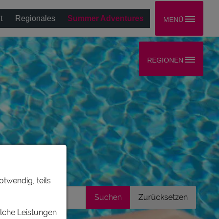
t
Regionales
Summer Adventures
MENÜ
REGIONEN
otwendig, teils
elche Leistungen