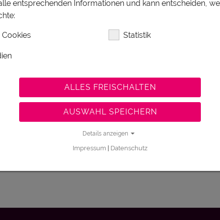
 alle entsprechenden Informationen und kann entscheiden, w
Filter
hte:
 Cookies
Statistik
Karte
ien
SALZKAMMERGUT
ALLES FREISCHALTEN
rkünfte Dachstein
AUSWAHL SPEICHERN
kammergut
Details anzeigen
Impressum
|
Datenschutz