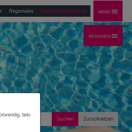
t
Regionales
Summer Adventures
MENÜ
REGIONEN
otwendig, teils